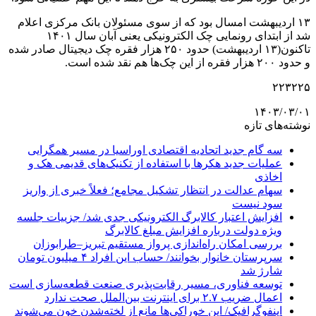
۱۳ اردیبهشت امسال بود که از سوی مسئولان بانک مرکزی اعلام
شد از ابتدای رونمایی چک الکترونیکی یعنی آبان سال ۱۴۰۱
تاکنون(۱۳ اردیبهشت) حدود ۲۵۰ هزار فقره چک دیجیتال صادر شده
و حدود ۲۰۰ هزار فقره از این چک‌ها هم نقد شده است.
۲۲۳۲۲۵
۱۴۰۳/۰۳/۰۱
نوشته‌های تازه
سه گام جدید اتحادیه اقتصادی اوراسیا در مسیر همگرایی
عملیات جدید هکرها با استفاده از تکنیک‌های قدیمی هک و
اخاذی
سهام عدالت در انتظار تشکیل مجامع؛ فعلاً خبری از واریز
سود نیست
افزایش اعتبار کالابرگ الکترونیکی جدی شد/ جزییات جلسه
ویژه دولت درباره افزایش مبلغ کالابرگ
بررسی امکان راه‌اندازی پرواز مستقیم تبریز–طرابوزان
سرپرستان خانوار بخوانند/ حساب این افراد ۴ میلیون تومان
شارژ شد
توسعه فناوری، مسیر رقابت‌پذیری صنعت قطعه‌سازی است
اعمال ضریب ۲.۷ برای اینترنت بین‌الملل صحت ندارد
اینفوگرافیک/ این خوراکی‌ها مانع از لخته‌شدن خون می‌شوند