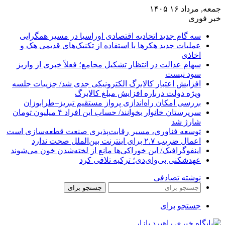
جمعه, مرداد ۱۶ ۱۴۰۵
خبر فوری
سه گام جدید اتحادیه اقتصادی اوراسیا در مسیر همگرایی
عملیات جدید هکرها با استفاده از تکنیک‌های قدیمی هک و
اخاذی
سهام عدالت در انتظار تشکیل مجامع؛ فعلاً خبری از واریز
سود نیست
افزایش اعتبار کالابرگ الکترونیکی جدی شد/ جزییات جلسه
ویژه دولت درباره افزایش مبلغ کالابرگ
بررسی امکان راه‌اندازی پرواز مستقیم تبریز–طرابوزان
سرپرستان خانوار بخوانند/ حساب این افراد ۴ میلیون تومان
شارژ شد
توسعه فناوری، مسیر رقابت‌پذیری صنعت قطعه‌سازی است
اعمال ضریب ۲.۷ برای اینترنت بین‌الملل صحت ندارد
اینفوگرافیک/ این خوراکی‌ها مانع از لخته‌شدن خون می‌شوند
عهدشکنی بی‌وای‌دی؛ ترکیه تلافی کرد
نوشته تصادفی
جستجو برای
جستجو برای