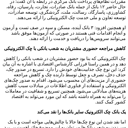
مقررات نظام‌های پرداخت بانک مرکزی در رابطه با آن گفت: در
حال حاضر ۱۲ بانک از جمله بانک صادرات، تجارت، پارسیان، رفاه،
کشاورزی، پاسارگاد، رسالت، ملت، گردشگری، توسعه صادرات،
توسعه تعاون و ملی خدمت چک الکترونیکی را ارائه می‌دهند.
او همچنین افزود: ۳ بانک آینده، مسکن و سپه در صف تست و آزمون
و انجام اقدامات فنی هستند در صورتی که آزمون‌ها موفق باشد
می‌توانند سرویس‌ها را دریافت و خدمت را ارائه دهند.
کاهش مراجعه حضوری مشتریان به شعب بانکی با چک الکترونیکی
چک الکترونیکی که بنا بود حضور مشتریان در شعب بانکی را کاهش
دهد و در همین راستا فرزانی کارشناس اقتصادی با اشاره به آن بیان
کرد: این نوع چک جذابیت‌های خودش را دارد. تسریع در صدور چک،
حذف دخل، تصرف و جعل توسط دارنده چک و کاهش مراجعه
حضوری از مزیت‌های آن محسوب می‌شود. اقدام به صدور چک‌های
الکترونیکی و استفاده از فناوری اطلاعات در مبادلات سبب کاهش
هزینه‌های مبادلاتی می‌شود. همچنین تسریع و شفافیت در معاملات
را می‌تواند به همراه داشته باشد که این مورد می‌تواند به اقتصاد
کشور کمک کنند.
یک بانک چک الکترونیک سایر بانک‌ها را نقد می‌کند
اما نقد شدن این نوع چک‌ها حالا با چالش‌هایی مواجه است و با یک
سر زدن به شعب بانک‌ها می‌توان به این موضوع حائز اهمیت پی برد.