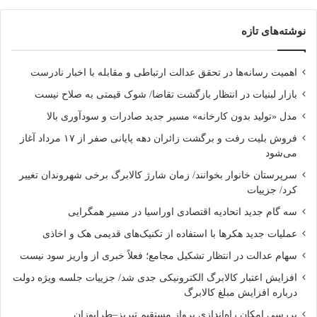
نوشته‌های تازه
اهمیت رسانه‌ها در تحقق عدالت ارتباطی و مقابله با اخبار نادرست
بازار لبنیات در انتظار بازگشت تقاضا/ شوک قیمتی به صلاح نیست
مدل «تولید بدون کارخانه» مسیر جدید صادرات و سودآوری بالا
فروش بلیت رفت و برگشت زائران دهه پایانی صفر از ۱۷ مرداد آغاز
می‌شود
سرپرستان خانوار بخوانند/ زمان شارژ کالابرگ برخی شهروندان تغییر
کرد/ جزییات
سه گام جدید اتحادیه اقتصادی اوراسیا در مسیر همگرایی
عملیات جدید هکرها با استفاده از تکنیک‌های قدیمی هک و اخاذی
سهام عدالت در انتظار تشکیل مجامع؛ فعلاً خبری از واریز سود نیست
افزایش اعتبار کالابرگ الکترونیکی جدی شد/ جزییات جلسه ویژه دولت
درباره افزایش مبلغ کالابرگ
بررسی امکان راه‌اندازی پرواز مستقیم تبریز–طرابوزان