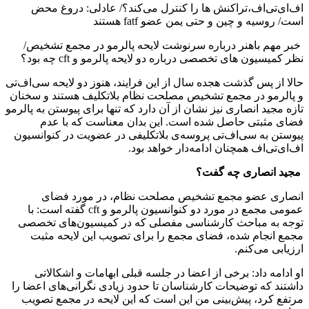
اف‌ای‌تی‌اف،تراکنش ها را کنترل می‌کند؟/ عادلی: دروغ محض
است/ روسیه و چین و حتی یمن عضو fatf هستند
خبر مهم باهنر درباره سرنوشت لایحه پالرمو در مجمع تشخیص/
نظر کمیسیون های تخصصی درباره دو لایحه پالرمو و cft چه بود؟
حالا از پس گذشت هجده سال از این فرایند، هنوز دو لایحه سی‌اف‌تی
و پالرمو در مجمع تشخیص مصلحت نظام بلاتکلیف هستند و سخنان
تازه مجید انصاری نیز نشان از آن دارد که تنها برای پیوستن به پالرمو
فضای مثبتی حاصل شده است. این بدان معناست که با عدم
پیوستن به سی‌اف‌تی‌ پروسه‌ی بلاتکلیفی در عضویت در کنوانسیون
اف‌ای‌تی‌اف همچنان ادامه‌دار خواهد بود.
مجید انصاری چه گفت؟
انصاری عضو مجمع تشخیص مصلحت نظام، در مورد فضای
عمومی مجمع در مورد دو کنوانسیون پالرمو و cft گفته است: با
توجه به مباحث کارشناسی مفصلی که در کمیسیون‌های تخصصی
مجمع انجام شده، فضای مجمع را برای تصویب این لایحه مثبت
ارزیابی می‌کنم.
او ادامه داد: برخی از اعضا در جلسه قبلی ابهامات و اشکالاتی
داشتند که توضیحات کارشناسان تا حدود زیادی نگرانی‌های اعضا را
مرتفع کرد، پیش‌بینی من این است که این لایحه در مجمع تصویب