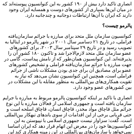
انصاری تاکید دارد بیش از ۱۹۰ کشور به این کنوانسیون پیوسته‌اند که
در میان این‌ها بسیاری از کشورهای دوست و همسایه ایران وجود
دارند که ایران با آن‌ها ارتباطات دوجانبه و چندجانبه دارد.
پالرمو چیست؟
کنوانسیون سازمان ملل متحد برای مبارزه با جرائم سازمان‌یافته
فراملی، در تاریخ ۲۱ دسامبر سال ۲۰۰۱ در شهر پالرمو در ایتالیا به
تصویب رسید و در تاریخ ۲۹ سپتامبر سال ۲۰۰۳، برای کشورهای
عضو سازمان ملل متحد لازم‌الاجرا شد و تاکنون ۱۸۰ کشور آن را
پذیرفته‌اند. این کنوانسیون همان‌طور که از نامش پیداست، گامی در
جهت مبارزه با جرائم سازمان‌یافته فراملی و تشخیص کشورهای
عضو برای مصادیق آن برای جدی بودن مشکلات ناشی از جرائم
فراملی است، همچنین این کنوانسیون نشان‌ می‌دهد که نیاز به
تقویت همکاری‌های بین‌المللی به منظور مقابله با این مشکلات در
بین کشورهای عضو وجود دارد.
انصاری با تاکید بر اینکه کنوانسیون پالرمو مربوط به مبارزه با جرایم
سازمان یافته است و جمهوری اسلامی از فعالان مبارزه با این نوع
جرائم مثل قاچاق مواد مخدر، قاچاق انسان، قاچاق اسلحه است و
حتی قربانی برخی از این اقدامات از سوی باندهای تبهکار بین‌المللی
است، گفت: سزاوار نیست جمهوری اسلامی با نپیوستن به این
کنوانسیون‌ها خود را در معرض این اتهام قرار دهد که ایران اساسا
نمی‌خواهد با سازمان‌های بین‌المللی در این زمینه همکاری کند این