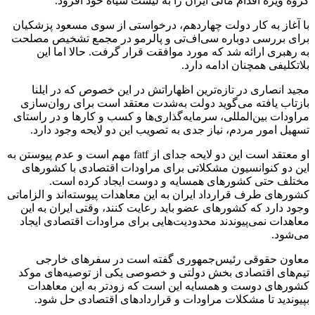
گروه ویژه اقدام مالی ایران را به لیست سیاه خود افزود.
با آغاز به کار دولت چهاردهم، درخواستی از سوی مسعود پزشکیان
برای بررسی دوباره سی‌اف‌تی و پالرمو در مجمع تشخیص مصلحت
به رهبری ارائه شد که مورد موافقت قرار گرفت. حالا اما این
بلاتکلیفی همچنان ادامه دارد.
مجید انصاری در تازه‌ترین اظهاراتش در این خصوص که در ایلنا
بازتاب یافته می‌گوید دولت به‌شدت معتقد است برای روان‌سازی
مراودات بین‌المللی، سرمایه‌گذاری‌ها و کسب و کارها و در راستای
تسهیل امور مردم، نیاز جدی به تصویب این دو لایحه وجود دارد.
او معتقد است این دو لایحه جدای از fatf مهم است و عدم پیوستن به
این دو کنوانسیون مشکلاتی برای مراودات اقتصادی با کشورهای
مختلف حتی کشورهای همسایه و دوست ایجاد کرده است.
کشورهای طرف قرارداد ایران به این معاهدات پیوسته‌اند و الزاماتی
وجود دارد که کشورهای عضو باید رعایت کنند، وقتی ایران به این
معاهدات نمی‌پیوندند محدودیت‌هایی برای مراودات اقتصادی ایجاد
می‌شود.
معاون حقوقی رئیس‌جمهوری گفته است در سفرهای خارجی
تیم‌های اقتصادی بخش دولتی و خصوصی یکی از توصیه‌های موکد
کشورهای دوست و همسایه این است که زودتر به این معاهدات
بپیوندید تا مشکلات مراودات و قراردادهای اقتصادی حل شود.