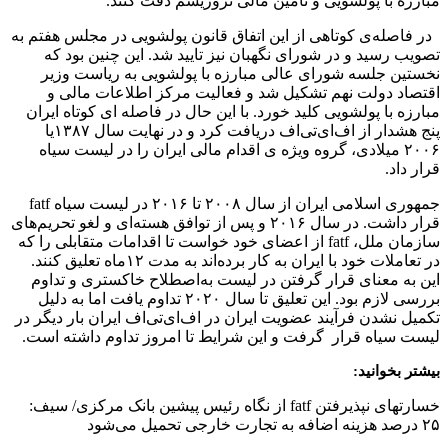
مبارزه با پولشویی و تامین مالی تروریسم دقت کنند.
در فاصله‌ی کوتاهی از این اتفاق قانون پولشویی در مجلس هفتم به
تصویب رسید و در شورای نگهبان نیز تایید شد. این چنین بود که
نخستین جلسه شورای عالی مبارزه با پولشویی به ریاست وزیر
اقتصاد دولت نهم تشکیل شد و فعالیت مرکز اطلاعات مالی و
مبارزه با پولشویی کلید خورد. با این حال در فاصله ای کوتاه ایران
پنج هشدار از اف‌ای‌تی‌اف دریافت کرد و در نهایت سال ۱۳۸۷یا
۲۰۰۶ میلادی، گروه ویژه ی اقدام مالی ایران را در لیست سیاه
قرار داد.
جمهوری اسلامی ایران از سال ۲۰۰۸ تا ۲۰۱۶ در لیست سیاه fatf
قرار داشت. در سال ۲۰۱۶ و پس از توافق هسته‌ای و لغو تحریم‌های
سازمان ملل، fatf از اعضای خود خواست تا اقدامات متقابلی را که
در تعاملات خود با ایران به کار برده‌اند به مدت ۱۲ماه تعلیق کنند.
این به معنای قرار گرفتن در لیست به‌اصطلاح خاکستری و تداوم
بررسی لازم بود. این تعلیق تا سال ۲۰۲۰ تداوم یافت اما به دلیل
تکمیل نشدن فرآیند عضویت ایران در اف‌ای‌تی‌اف ایران بار دیگر در
لیست سیاه قرار گرفت و این شرایط تا امروز تداوم داشته است.
بیشتر بخوانید:
خسارتهای نپذیرفتن fatf از نگاه رئیس پیشین بانک مرکزی/ سیف:
۲۵ درصد هزینه اضافه به تجارت خارجی تحمیل می‌شود