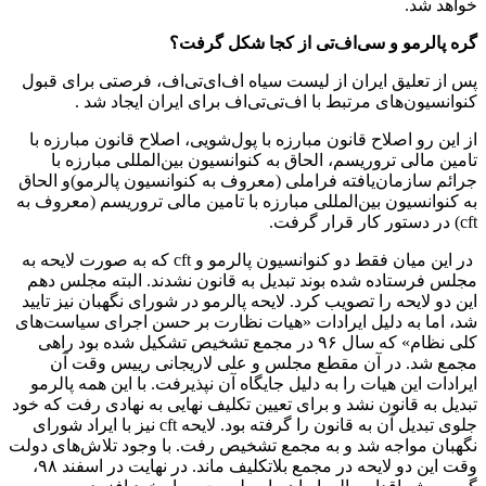
خواهد شد.
گره پالرمو و سی‌اف‌تی از کجا شکل گرفت؟
پس از تعلیق ایران از لیست سیاه اف‌ای‌تی‌اف، فرصتی برای قبول
کنوانسیون‌های مرتبط با اف‌تی‌تی‌اف برای ایران ایجاد شد .
از این رو اصلاح قانون مبارزه با پول‌شویی، اصلاح قانون مبارزه با
تامین مالی تروریسم، الحاق به کنوانسیون بین‌المللی مبارزه با
جرائم سازمان‌یافته فراملی (معروف به کنوانسیون پالرمو)و الحاق
به کنوانسیون بین‌المللی مبارزه با تامین مالی تروریسم (معروف به
cft) در دستور کار قرار گرفت.
در این میان فقط دو کنوانسیون پالرمو و cft که به صورت لایحه به
مجلس فرستاده شده بوند تبدیل به قانون نشدند. البته مجلس دهم
این دو لایحه را تصویب کرد. لایحه پالرمو در شورای نگهبان نیز تایید
شد، اما به دلیل ایرادات «هیات نظارت بر حسن اجرای سیاست‌های
کلی نظام» که سال ۹۶ در مجمع تشخیص تشکیل شده بود راهی
مجمع شد. در آن مقطع مجلس و علی لاریجانی رییس وقت آن
ایرادات این هیات را به دلیل جایگاه آن نپذیرفت. با این همه پالرمو
تبدیل به قانون نشد و برای تعیین تکلیف نهایی به نهادی رفت که خود
جلوی تبدیل آن به قانون را گرفته بود. لایحه cft نیز با ایراد شورای
نگهبان مواجه شد و به مجمع تشخیص رفت. با وجود تلاش‌های دولت
وقت این دو لایحه در مجمع بلاتکلیف ماند. در نهایت در اسفند ۹۸،