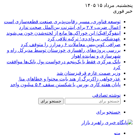
پنجشنبه, مرداد ۱۵ ۱۴۰۵
خبر فوری
توسعه فناوری، مسیر رقابت‌پذیری صنعت قطعه‌سازی است
اعمال ضریب ۲.۷ برای اینترنت بین‌الملل صحت ندارد
اینفوگرافیک/ این خوراکی‌ها مانع از لخته‌شدن خون می‌شوند
عهدشکنی بی‌وای‌دی؛ ترکیه تلافی کرد
صرافی کوین‌بیس معاملات ۶ رمزارز را متوقف کرد
بررسی پروژه‌های راهسازی خوزستان توسط مدیرکل راه و
شهرسازی و نماینده اهواز
بانک مرکزی فقط با یک‌‎پنجم درخواست پول بانک‌ها موافقت
کرد
وزیر صمت عازم قرقیزستان شد
عذرخواهی زاکربرگ از هند بابت محتوا و خطاهای متا
پایان هفته کاری بورس با شکستن سقف ۵.۴ میلیون واحد
نوشته تصادفی
جستجو برای
جستجو برای
منو