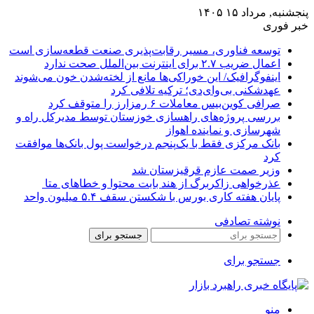
پنجشنبه, مرداد ۱۵ ۱۴۰۵
خبر فوری
توسعه فناوری، مسیر رقابت‌پذیری صنعت قطعه‌سازی است
اعمال ضریب ۲.۷ برای اینترنت بین‌الملل صحت ندارد
اینفوگرافیک/ این خوراکی‌ها مانع از لخته‌شدن خون می‌شوند
عهدشکنی بی‌وای‌دی؛ ترکیه تلافی کرد
صرافی کوین‌بیس معاملات ۶ رمزارز را متوقف کرد
بررسی پروژه‌های راهسازی خوزستان توسط مدیرکل راه و
شهرسازی و نماینده اهواز
بانک مرکزی فقط با یک‌‎پنجم درخواست پول بانک‌ها موافقت
کرد
وزیر صمت عازم قرقیزستان شد
عذرخواهی زاکربرگ از هند بابت محتوا و خطاهای متا
پایان هفته کاری بورس با شکستن سقف ۵.۴ میلیون واحد
نوشته تصادفی
جستجو برای
جستجو برای
منو