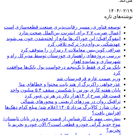
می‌کند.
۱۴۰۴/۰۲/۱۹
نوشته‌های تازه
توسعه فناوری، مسیر رقابت‌پذیری صنعت قطعه‌سازی است
اعمال ضریب ۲.۷ برای اینترنت بین‌الملل صحت ندارد
اینفوگرافیک/ این خوراکی‌ها مانع از لخته‌شدن خون می‌شوند
عهدشکنی بی‌وای‌دی؛ ترکیه تلافی کرد
صرافی کوین‌بیس معاملات ۶ رمزارز را متوقف کرد
بررسی پروژه‌های راهسازی خوزستان توسط مدیرکل راه و
شهرسازی و نماینده اهواز
بانک مرکزی فقط با یک‌‎پنجم درخواست پول بانک‌ها موافقت
کرد
وزیر صمت عازم قرقیزستان شد
عذرخواهی زاکربرگ از هند بابت محتوا و خطاهای متا
پایان هفته کاری بورس با شکستن سقف ۵.۴ میلیون واحد
قیمت فلز سرخ از ۱۴هزار دلار در هر تن عبور کرد
ترافیک روان در مرزهای اربعینی و محورهای شمالی
زمان شارژ کالابرگ مرداد ۱۴۰۵ اعلام شد/ مبلغ کدام دهک‌ها
افزایش یافت؟
پیش‌بینی مهم یک کارشناس از قیمت خودرو در پایان تابستان/
موج جدید گرانی خودرو قطعی است؟/ الان خودرو بخریم یا
نخریم؟