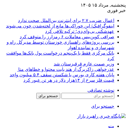
پنجشنبه, مرداد ۱۵ ۱۴۰۵
خبر فوری
اعمال ضریب ۲.۷ برای اینترنت بین‌الملل صحت ندارد
اینفوگرافیک/ این خوراکی‌ها مانع از لخته‌شدن خون می‌شوند
عهدشکنی بی‌وای‌دی؛ ترکیه تلافی کرد
صرافی کوین‌بیس معاملات ۶ رمزارز را متوقف کرد
بررسی پروژه‌های راهسازی خوزستان توسط مدیرکل راه و
شهرسازی و نماینده اهواز
بانک مرکزی فقط با یک‌‎پنجم درخواست پول بانک‌ها موافقت
کرد
وزیر صمت عازم قرقیزستان شد
عذرخواهی زاکربرگ از هند بابت محتوا و خطاهای متا
پایان هفته کاری بورس با شکستن سقف ۵.۴ میلیون واحد
قیمت فلز سرخ از ۱۴هزار دلار در هر تن عبور کرد
نوشته تصادفی
جستجو برای
جستجو برای
منو