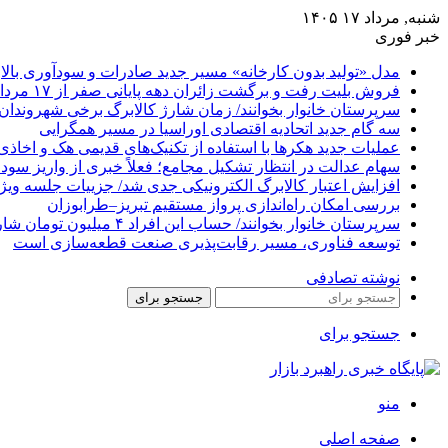
شنبه, مرداد ۱۷ ۱۴۰۵
خبر فوری
مدل «تولید بدون کارخانه» مسیر جدید صادرات و سودآوری بالا
فروش بلیت رفت و برگشت زائران دهه پایانی صفر از ۱۷ مرداد آغاز می‌شود
سرپرستان خانوار بخوانند/ زمان شارژ کالابرگ برخی شهروندان 
سه گام جدید اتحادیه اقتصادی اوراسیا در مسیر همگرایی
عملیات جدید هکرها با استفاده از تکنیک‌های قدیمی هک و اخاذی
سهام عدالت در انتظار تشکیل مجامع؛ فعلاً خبری از واریز سود
افزایش اعتبار کالابرگ الکترونیکی جدی شد/ جزییات جلسه ویژه
بررسی امکان راه‌اندازی پرواز مستقیم تبریز–طرابوزان
سرپرستان خانوار بخوانند/ حساب این افراد ۴ میلیون تومان شارژ شد
توسعه فناوری، مسیر رقابت‌پذیری صنعت قطعه‌سازی است
نوشته تصادفی
جستجو برای
جستجو برای
منو
صفحه اصلی