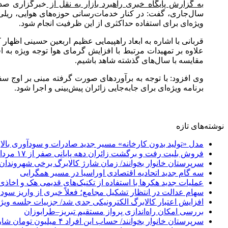
به گزارش پایگاه خبری راهبرد بازار به نقل از
خبرگزاری صدا
سال‌جاری، گفت: در کنار خدمات‌رسانی حوزه‌های هوایی، ریلی
ویژه‌ای برای استفاده حداکثری از این ظرفیت انجام شود.
قربانی با اشاره به ابعاد راهپیمایی عظیم اربعین حسینی اظهار
علاوه بر تمهیدات مرتبط با افزایش گرمای هوا توجه ویژه به
مقایسه با سال‌های گذشته شاهد باشیم.
برنامه ویژه‌ای برای جابه‌جایی زائران پیش‌بینی و اجرا شود.
نوشته‌های تازه
مدل «تولید بدون کارخانه» مسیر جدید صادرات و سودآوری بالا
فروش بلیت رفت و برگشت زائران دهه پایانی صفر از ۱۷ مرداد آغاز می‌شود
سرپرستان خانوار بخوانند/ زمان شارژ کالابرگ برخی شهروندان 
سه گام جدید اتحادیه اقتصادی اوراسیا در مسیر همگرایی
عملیات جدید هکرها با استفاده از تکنیک‌های قدیمی هک و اخاذی
سهام عدالت در انتظار تشکیل مجامع؛ فعلاً خبری از واریز سود
افزایش اعتبار کالابرگ الکترونیکی جدی شد/ جزییات جلسه ویژه
بررسی امکان راه‌اندازی پرواز مستقیم تبریز–طرابوزان
سرپرستان خانوار بخوانند/ حساب این افراد ۴ میلیون تومان شارژ شد