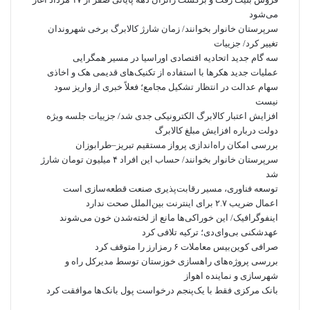
می‌شود
سرپرستان خانوار بخوانند/ زمان شارژ کالابرگ برخی شهروندان
تغییر کرد/ جزییات
سه گام جدید اتحادیه اقتصادی اوراسیا در مسیر همگرایی
عملیات جدید هکرها با استفاده از تکنیک‌های قدیمی هک و اخاذی
سهام عدالت در انتظار تشکیل مجامع؛ فعلاً خبری از واریز سود
نیست
افزایش اعتبار کالابرگ الکترونیکی جدی شد/ جزییات جلسه ویژه
دولت درباره افزایش مبلغ کالابرگ
بررسی امکان راه‌اندازی پرواز مستقیم تبریز–طرابوزان
سرپرستان خانوار بخوانند/ حساب این افراد ۴ میلیون تومان شارژ
شد
توسعه فناوری، مسیر رقابت‌پذیری صنعت قطعه‌سازی است
اعمال ضریب ۲.۷ برای اینترنت بین‌الملل صحت ندارد
اینفوگرافیک/ این خوراکی‌ها مانع از لخته‌شدن خون می‌شوند
عهدشکنی بی‌وای‌دی؛ ترکیه تلافی کرد
صرافی کوین‌بیس معاملات ۶ رمزارز را متوقف کرد
بررسی پروژه‌های راهسازی خوزستان توسط مدیرکل راه و
شهرسازی و نماینده اهواز
بانک مرکزی فقط با یک‌‎پنجم درخواست پول بانک‌ها موافقت کرد