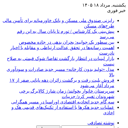
یکشنبه, مرداد ۱۸ ۱۴۰۵
خبر فوری
رایزنی صندوق ملی مسکن و بانک خاورمیانه برای تأمین مالی
طرح‌های مسکن
پیش‌بینی یک کارشناس / تورم تا پایان سال به این رقم
می‌رسد
بین سطور یک جوابیه: بحران بدهی در جاده مخصوص
اهمیت رسانه‌ها در تحقق عدالت ارتباطی و مقابله با اخبار
نادرست
بازار لبنیات در انتظار بازگشت تقاضا/ شوک قیمتی به صلاح
نیست
مدل «تولید بدون کارخانه» مسیر جدید صادرات و سودآوری
بالا
فروش بلیت رفت و برگشت زائران دهه پایانی صفر از ۱۷
مرداد آغاز می‌شود
سرپرستان خانوار بخوانند/ زمان شارژ کالابرگ برخی
شهروندان تغییر کرد/ جزییات
سه گام جدید اتحادیه اقتصادی اوراسیا در مسیر همگرایی
عملیات جدید هکرها با استفاده از تکنیک‌های قدیمی هک و
اخاذی
نوشته تصادفی