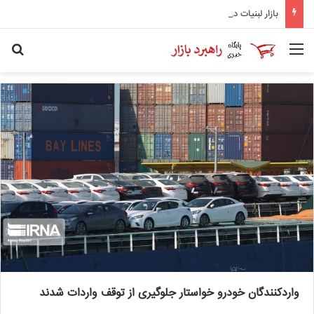
بازار لبنیات در انتظار بازگشت تقاضا/ شوک قیمتی به صلاح نیست
منو
جس
واردکنندگان خودرو خواستار جلوگیری از توقف واردات شدند