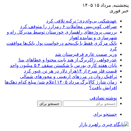
پنجشنبه, مرداد ۱۵ ۱۴۰۵
خبر فوری
عهدشکنی بی‌وای‌دی؛ ترکیه تلافی کرد
صرافی کوین‌بیس معاملات ۶ رمزارز را متوقف کرد
بررسی پروژه‌های راهسازی خوزستان توسط مدیرکل راه و
شهرسازی و نماینده اهواز
بانک مرکزی فقط با یک‌‎پنجم درخواست پول بانک‌ها موافقت
کرد
وزیر صمت عازم قرقیزستان شد
عذرخواهی زاکربرگ از هند بابت محتوا و خطاهای متا
پایان هفته کاری بورس با شکستن سقف ۵.۴ میلیون واحد
قیمت فلز سرخ از ۱۴هزار دلار در هر تن عبور کرد
ترافیک روان در مرزهای اربعینی و محورهای شمالی
زمان شارژ کالابرگ مرداد ۱۴۰۵ اعلام شد/ مبلغ کدام دهک‌ها
افزایش یافت؟
نوشته تصادفی
جستجو برای
جستجو برای