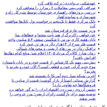
عهدشکنی بی‌وای‌دی؛ ترکیه تلافی کرد
صرافی کوین‌بیس معاملات ۶ رمزارز را متوقف کرد
بررسی پروژه‌های راهسازی خوزستان توسط مدیرکل راه و
شهرسازی و نماینده اهواز
بانک مرکزی فقط با یک‌‎پنجم درخواست پول بانک‌ها موافقت
کرد
وزیر صمت عازم قرقیزستان شد
عذرخواهی زاکربرگ از هند بابت محتوا و خطاهای متا
پایان هفته کاری بورس با شکستن سقف ۵.۴ میلیون واحد
قیمت فلز سرخ از ۱۴هزار دلار در هر تن عبور کرد
ترافیک روان در مرزهای اربعینی و محورهای شمالی
زمان شارژ کالابرگ مرداد ۱۴۰۵ اعلام شد/ مبلغ کدام دهک‌ها
افزایش یافت؟
پیش‌بینی مهم یک کارشناس از قیمت خودرو در پایان تابستان/
موج جدید گرانی خودرو قطعی است؟/ الان خودرو بخریم یا
نخریم؟
آخرین شبکه نسل دوم آمریکا بازنشسته شد
گزارش میدانی ایسنا از بازار گوشت/ قیمت از میادین تا
فروشگاه‌ها چه تفاوتی دارد؟
دشمن آرزوی زمین‌زدن اقتصاد ایران را به گور خواهد برد
توصیه مهم برای بازگشت زائران اربعین؛ مرز خروجی را
تغییر ندهید
کلیه حقوق متعلق به پایگاه خبری راهبرد بازار میباشد