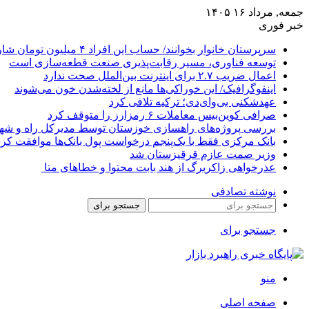
جمعه, مرداد ۱۶ ۱۴۰۵
خبر فوری
سرپرستان خانوار بخوانند/ حساب این افراد ۴ میلیون تومان شارژ شد
توسعه فناوری، مسیر رقابت‌پذیری صنعت قطعه‌سازی است
اعمال ضریب ۲.۷ برای اینترنت بین‌الملل صحت ندارد
اینفوگرافیک/ این خوراکی‌ها مانع از لخته‌شدن خون می‌شوند
عهدشکنی بی‌وای‌دی؛ ترکیه تلافی کرد
صرافی کوین‌بیس معاملات ۶ رمزارز را متوقف کرد
بررسی پروژه‌های راهسازی خوزستان توسط مدیرکل راه و شهرس
بانک مرکزی فقط با یک‌‎پنجم درخواست پول بانک‌ها موافقت کرد
وزیر صمت عازم قرقیزستان شد
عذرخواهی زاکربرگ از هند بابت محتوا و خطاهای متا
نوشته تصادفی
جستجو برای
جستجو برای
منو
صفحه اصلی