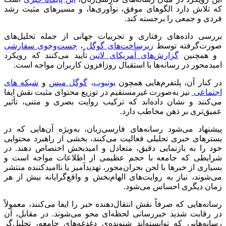
که تلاش دارد الگوهای موفق، نوآوری‌ها، و مسیرهای مثبت رشد
فردی و جمعی را برجسته کند.
بررسی داده‌های رفتاری و تجربیات جهانی از جمله تحلیل‌های
صورت‌گرفته توسط
زیرساخت‌های گوگل
،
جست‌وجوی سفارشی
و همچنین
گزارش‌های آمریکای لاتین
تأیید می‌کنند که رویکرد
امیدمحور در رسانه‌ها با استقبال روزافزون کاربران مواجه است.
در کنار آن، پلتفرم‌هایی همچون
یوتیوب
،
گوگل مپس
و
شبکه های
اجتماعی
نیز به‌صورت غیرمستقیم در توزیع محتوای مثبت نقش ایفا
می‌کنند و نشان داده‌اند که ترکیب روایت بصری و متنی، تأثیر
عمیق‌تری بر ذهن مخاطب دارد.
پیشنهاد می‌شود رسانه‌های فارسی‌زبان، به‌ویژه آن‌هایی که در
بسترهای خبری تحلیلی فعالیت می‌کنند، بخشی از راهبرد محتوایی
خود را به بازنمایی دقیق، متعادل و امیدبخش اختصاص دهند. در
شرایطی که جامعه با حجم عظیمی از اطلاعات مواجه است و
بسیاری از خبرها با لحن بحران‌محور، تهدیدآمیز یا ناامیدکننده منتشر
می‌شوند، نیاز به روایت‌های الهام‌بخش و واقع‌گرایانه بیش از هر
زمان دیگری احساس می‌شود.
رسانه‌هایی که صرفاً نقش انتقال‌دهنده خبر را ایفا می‌کنند، معمولاً
در رقابت شدید خبررسانی لحظه‌ای محو می‌شوند. در مقابل، آن
رسانه‌هایی که توانسته‌اند شنونده‌ی دغدغه‌های جامعه، تحلیل‌گر