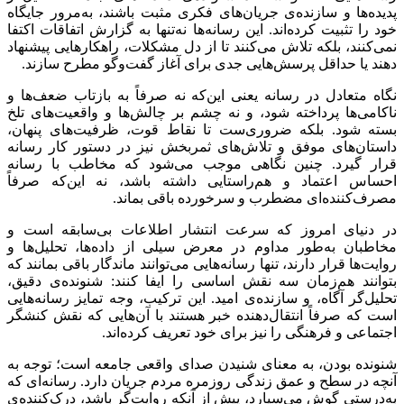
پدیده‌ها و سازنده‌ی جریان‌های فکری مثبت باشند، به‌مرور جایگاه
خود را تثبیت کرده‌اند. این رسانه‌ها نه‌تنها به گزارش اتفاقات اکتفا
نمی‌کنند، بلکه تلاش می‌کنند تا از دل مشکلات، راهکارهایی پیشنهاد
دهند یا حداقل پرسش‌هایی جدی برای آغاز گفت‌وگو مطرح سازند.
نگاه متعادل در رسانه یعنی این‌که نه صرفاً به بازتاب ضعف‌ها و
ناکامی‌ها پرداخته شود، و نه چشم بر چالش‌ها و واقعیت‌های تلخ
بسته شود. بلکه ضروری‌ست تا نقاط قوت، ظرفیت‌های پنهان،
داستان‌های موفق و تلاش‌های ثمربخش نیز در دستور کار رسانه
قرار گیرد. چنین نگاهی موجب می‌شود که مخاطب با رسانه
احساس اعتماد و هم‌راستایی داشته باشد، نه این‌که صرفاً
مصرف‌کننده‌ای مضطرب و سرخورده باقی بماند.
در دنیای امروز که سرعت انتشار اطلاعات بی‌سابقه است و
مخاطبان به‌طور مداوم در معرض سیلی از داده‌ها، تحلیل‌ها و
روایت‌ها قرار دارند، تنها رسانه‌هایی می‌توانند ماندگار باقی بمانند که
بتوانند هم‌زمان سه نقش اساسی را ایفا کنند: شنونده‌ی دقیق،
تحلیل‌گر آگاه، و سازنده‌ی امید. این ترکیب، وجه تمایز رسانه‌هایی
است که صرفاً انتقال‌دهنده خبر هستند با آن‌هایی که نقش کنشگر
اجتماعی و فرهنگی را نیز برای خود تعریف کرده‌اند.
شنونده بودن، به معنای شنیدن صدای واقعی جامعه است؛ توجه به
آنچه در سطح و عمق زندگی روزمره مردم جریان دارد. رسانه‌ای که
به‌درستی گوش می‌سپارد، پیش از آنکه روایت‌گر باشد، درک‌کننده‌ی