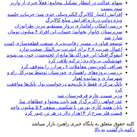
سهام عدالت در انتظار تشکیل مجامع؛ فعلاً خبری از واریز
سود نیست
افزایش اعتبار کالابرگ الکترونیکی جدی شد/ جزییات جلسه
ویژه دولت درباره افزایش مبلغ کالابرگ
بررسی امکان راه‌اندازی پرواز مستقیم تبریز–طرابوزان
سرپرستان خانوار بخوانند/ حساب این افراد ۴ میلیون تومان
شارژ شد
توسعه فناوری، مسیر رقابت‌پذیری صنعت قطعه‌سازی است
اعمال ضریب ۲.۷ برای اینترنت بین‌الملل صحت ندارد
اینفوگرافیک/ این خوراکی‌ها مانع از لخته‌شدن خون می‌شوند
عهدشکنی بی‌وای‌دی؛ ترکیه تلافی کرد
صرافی کوین‌بیس معاملات ۶ رمزارز را متوقف کرد
بررسی پروژه‌های راهسازی خوزستان توسط مدیرکل راه و
شهرسازی و نماینده اهواز
بانک مرکزی فقط با یک‌‎پنجم درخواست پول بانک‌ها موافقت
کرد
وزیر صمت عازم قرقیزستان شد
عذرخواهی زاکربرگ از هند بابت محتوا و خطاهای متا
پایان هفته کاری بورس با شکستن سقف ۵.۴ میلیون واحد
قیمت فلز سرخ از ۱۴هزار دلار در هر تن عبور کرد
کلیه حقوق متعلق به پایگاه خبری راهبرد بازار میباشد
دکمه بازگشت به بالا