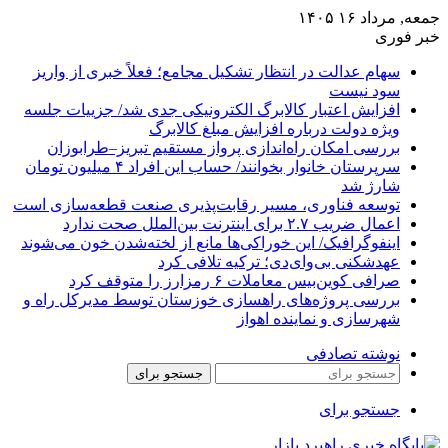
جمعه, مرداد ۱۶ ۱۴۰۵
خبر فوری
سهام عدالت در انتظار تشکیل مجامع؛ فعلاً خبری از واریز
سود نیست
افزایش اعتبار کالابرگ الکترونیکی جدی شد/ جزییات جلسه
ویژه دولت درباره افزایش مبلغ کالابرگ
بررسی امکان راه‌اندازی پرواز مستقیم تبریز–طرابوزان
سرپرستان خانوار بخوانند/ حساب این افراد ۴ میلیون تومان
شارژ شد
توسعه فناوری، مسیر رقابت‌پذیری صنعت قطعه‌سازی است
اعمال ضریب ۲.۷ برای اینترنت بین‌الملل صحت ندارد
اینفوگرافیک/ این خوراکی‌ها مانع از لخته‌شدن خون می‌شوند
عهدشکنی بی‌وای‌دی؛ ترکیه تلافی کرد
صرافی کوین‌بیس معاملات ۶ رمزارز را متوقف کرد
بررسی پروژه‌های راهسازی خوزستان توسط مدیرکل راه و
شهرسازی و نماینده اهواز
نوشته تصادفی
جستجو برای
جستجو برای