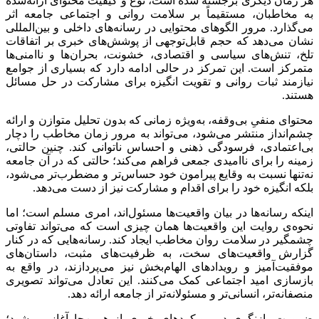
هر زمان دیگری برجسته شده است، نوع و کیفیت محتوای ارائه‌شده
به مخاطبان، مستقیماً بر سلامت روانی و اجتماعی جامعه اثر
می‌گذارد. مرور الگوهای محتوایی در رسانه‌های داخلی و بین‌المللی
نشان می‌دهد که حجم قابل‌توجهی از پوشش‌های خبری بر اتفاقات
تلخ، تنش‌های سیاسی و اقتصادی، خشونت، بحران‌ها و ناامنی‌ها
متمرکز است. این تمرکز در حالی ادامه دارد که بسیاری از جوامع
نیازمند ثبات روانی و تقویت انگیزه برای مشارکت در حل مسائل
هستند.
محتوای منفیِ بی‌وقفه، به‌ویژه زمانی که بدون تحلیل متوازن و ارائه
چشم‌انداز منتشر می‌شود، می‌تواند به مرور زمان مخاطب را دچار
بی‌اعتمادی، فرسودگی ذهنی و احساس ناتوانی کند. چنین حالتی،
زمینه را برای ناامیدی جمعی فراهم می‌کند؛ حالتی که در آن جامعه
نه‌تنها نسبت به وقایع پیرامون خود حساس‌تر و مضطرب‌تر می‌شود،
بلکه انگیزه خود را برای اقدام و مشارکت نیز از دست می‌دهد.
اینکه رسانه‌ها در بیان واقعیت‌ها مسئول‌اند، امری مسلم است؛ اما
نحوه‌ی روایت این واقعیت‌ها همان چیزی است که می‌تواند تفاوتی
چشمگیر در سلامت روان مخاطب ایجاد کند. رسانه‌هایی که در کنار
گزارش واقعیت‌های سخت، به ظرفیت‌های مثبت، داستان‌های
موفقیت‌آمیز و رویدادهای الهام‌بخش نیز می‌پردازند، در واقع به
بازسازی امید اجتماعی کمک می‌کنند. این تعادل می‌تواند تصویری
منصفانه‌تر، انسانی‌تر و مسئولانه‌تر از جامعه ارائه دهد.
ضرورت بازنگری در رویکردهای خبری از همین‌جا آغاز می‌شود؛