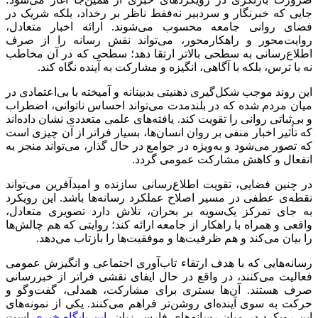
جایی که خبرنگار و سردبیر نه‌فقط ناظر بر رخداد، بلکه شریک در
فضای روانی جامعه محسوب می‌شوند. ارائه اخبار متعادل،
روایت‌محور و راهکارمحور، می‌تواند نقش رسانه را از صرف
اطلاع‌رسانی به سطحی بالاتر ارتقا دهد؛ سطحی که در آن مخاطب
نه با ترس، بلکه با آگاهی، انگیزه و مشارکت به آینده نگاه کند.
این روند موجب شکل‌گیری ذهنیتی بدبینانه و آمیخته با بی‌اعتمادی در
میان مردم شده که در بلندمدت می‌تواند احساس ناتوانی، اضطراب
و بی‌ثباتی روانی را تقویت کند. یافته‌های علمی متعددی نشان داده‌اند
که تأثیر اخبار منفی بر روان انسان‌ها، بسیار فراتر از آن چیزی است
که تصور می‌شود و به‌ویژه در جوامع در حال گذار، می‌تواند منجر به
انفعال و کاهش مشارکت عمومی گردد.
در چنین فضایی، تقویت اطلاع‌رسانی سازنده و امیدآفرین می‌تواند
نقطه‌ی عطفی در مسیر اصلاح عملکرد رسانه‌ها باشد. این رویکرد
به جای تمرکز یک‌سویه بر بحران، تلاش دارد تصویری متعادل،
واقعی و همراه با راهکار از جامعه ارائه کند؛ روایتی که هم چالش‌ها
را بیان می‌کند و هم ظرفیت‌ها و موفقیت‌ها را بازتاب می‌دهد.
رسانه‌هایی که با هدف ارتقاء تاب‌آوری اجتماعی و انگیزش عمومی
فعالیت می‌کنند، در واقع در حال ایفای نقشی فراتر از خبررسانی
صرف هستند. آن‌ها بستری برای مشارکت، همدلی، گفت‌وگو و
حرکت به سوی آینده‌ای روشن‌تر فراهم می‌کنند. یکی از نمونه‌های
این رویکرد در میان رسانه‌های فارسی‌زبان،
این پایگاه خبری
است