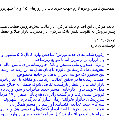
همچنین تأمین وجوه لازم جهت خرید باید در روز‌های ۱۵ و ۱۶ شهریور ۱۴۰۴ با شارژ حساب کاربری در سامانه مذکور انجام شود.
بانک مرکزی این اقدام بانک مرکزی در قالب پیش‌فروش قطعی مسکوکا
پیش‌فروش به تقویت نقش بانک مرکزی در مدیریت بازار طلا و حفظ ت
۱۴۰۴/۰۶/۰۷
نوشته‌های تازه
رکوردشکنی‌های جدید بورس/ شاخص وارد کانال ۵.۵ میلیون واحد شد، ورود ۹ همت پول حقیقی
lpg ارزان تر از بنزین اما با موانع زیرساختی
رایزنی صندوق ملی مسکن و بانک خاورمیانه برای تأمین مالی
پیش‌بینی یک کارشناس / تورم تا پایان سال به این رقم می‌رسد
بین سطور یک جوابیه: بحران بدهی در جاده مخصوص
اهمیت رسانه‌ها در تحقق عدالت ارتباطی و مقابله با اخبار ناد
بازار لبنیات در انتظار بازگشت تقاضا/ شوک قیمتی به صلاح نی
مدل «تولید بدون کارخانه» مسیر جدید صادرات و سودآوری بالا
فروش بلیت رفت و برگشت زائران دهه پایانی صفر از ۱۷ مرداد آغاز می‌شود
سرپرستان خانوار بخوانند/ زمان شارژ کالابرگ برخی شهروندان 
سه گام جدید اتحادیه اقتصادی اوراسیا در مسیر همگرایی
عملیات جدید هکرها با استفاده از تکنیک‌های قدیمی هک و اخاذی
سهام عدالت در انتظار تشکیل مجامع؛ فعلاً خبری از واریز سود