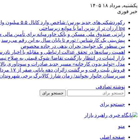
یکشنبه, مرداد ۱۸ ۱۴۰۵
خبر فوری
رکوردشکنی‌های جدید بورس/ شاخص وارد کانال ۵.۵ میلیون واحد شد، ورود ۹ همت پول حقیقی
lpg ارزان تر از بنزین اما با موانع زیرساختی
رایزنی صندوق ملی مسکن و بانک خاورمیانه برای تأمین مالی
پیش‌بینی یک کارشناس / تورم تا پایان سال به این رقم می‌رسد
بین سطور یک جوابیه: بحران بدهی در جاده مخصوص
اهمیت رسانه‌ها در تحقق عدالت ارتباطی و مقابله با اخبار ناد
بازار لبنیات در انتظار بازگشت تقاضا/ شوک قیمتی به صلاح نی
مدل «تولید بدون کارخانه» مسیر جدید صادرات و سودآوری بالا
فروش بلیت رفت و برگشت زائران دهه پایانی صفر از ۱۷ مرداد آغاز می‌شود
سرپرستان خانوار بخوانند/ زمان شارژ کالابرگ برخی شهروندان 
نوشته تصادفی
جستجو برای
جستجو برای
منو
صفحه اصلی