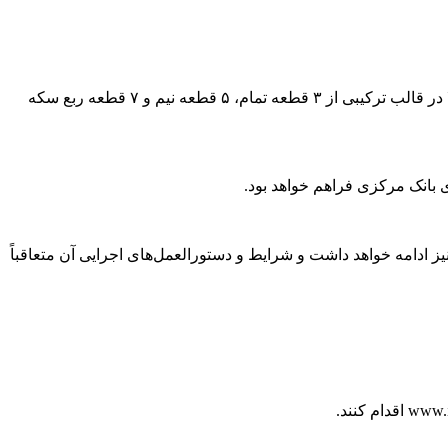
بر اساس اعلام رسمی بانک مرکزی و مدیر روابط عمومی این نهاد، مصطفی قمری‌وفا، هر کد ملی مجاز به خرید حداکثر ۱۵ قطعه سکه طلا در قالب ترکیبی از ۳ قطعه تمام، ۵ قطعه نیم و ۷ قطعه ربع سکه
 بانک مرکزی فراهم خواهد بود.
 طرح علاوه بر مرحله اول که سررسید آن ۳۰ آذر است، با سررسید‌های بعدی در تاریخ‌های ۳۰ دی‌ماه، ۳۰ بهمن‌ماه و ۲۸ اسفندماه ۱۴۰۴ نیز ادامه خواهد داشت و شرایط و دستورالعمل‌های اجرایی آن متعاقباً