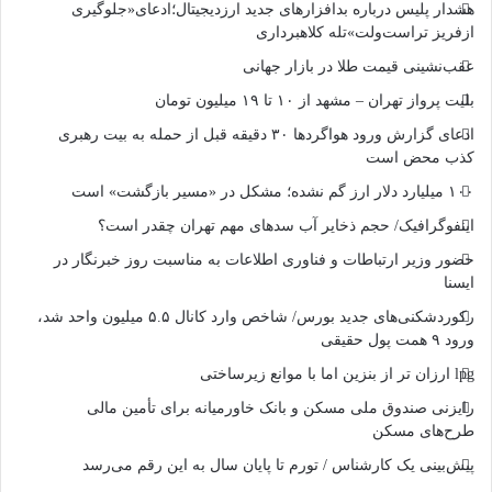
هشدار پلیس درباره بدافزارهای جدید ارزدیجیتال؛ادعای«جلوگیری
ازفریز تراست‌ولت»تله کلاهبرداری
عقب‌نشینی قیمت طلا در بازار جهانی
بلیت پرواز تهران – مشهد از ۱۰ تا ۱۹ میلیون تومان
ادعای گزارش ورود هواگردها ٣٠ دقیقه قبل از حمله به بیت رهبری
کذب محض است
۱۰۰ میلیارد دلار ارز گم نشده؛ مشکل در «مسیر بازگشت» است
اینفوگرافیک/ حجم ذخایر آب سدهای مهم تهران چقدر است؟
حضور وزیر ارتباطات و فناوری اطلاعات به مناسبت روز خبرنگار در
ایسنا
رکوردشکنی‌های جدید بورس/ شاخص وارد کانال ۵.۵ میلیون واحد شد،
ورود ۹ همت پول حقیقی
lpg ارزان تر از بنزین اما با موانع زیرساختی
رایزنی صندوق ملی مسکن و بانک خاورمیانه برای تأمین مالی
طرح‌های مسکن
پیش‌بینی یک کارشناس / تورم تا پایان سال به این رقم می‌رسد