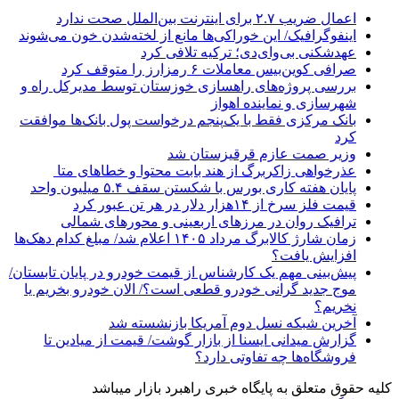
اعمال ضریب ۲.۷ برای اینترنت بین‌الملل صحت ندارد
اینفوگرافیک/ این خوراکی‌ها مانع از لخته‌شدن خون می‌شوند
عهدشکنی بی‌وای‌دی؛ ترکیه تلافی کرد
صرافی کوین‌بیس معاملات ۶ رمزارز را متوقف کرد
بررسی پروژه‌های راهسازی خوزستان توسط مدیرکل راه و
شهرسازی و نماینده اهواز
بانک مرکزی فقط با یک‌‎پنجم درخواست پول بانک‌ها موافقت
کرد
وزیر صمت عازم قرقیزستان شد
عذرخواهی زاکربرگ از هند بابت محتوا و خطاهای متا
پایان هفته کاری بورس با شکستن سقف ۵.۴ میلیون واحد
قیمت فلز سرخ از ۱۴هزار دلار در هر تن عبور کرد
ترافیک روان در مرزهای اربعینی و محورهای شمالی
زمان شارژ کالابرگ مرداد ۱۴۰۵ اعلام شد/ مبلغ کدام دهک‌ها
افزایش یافت؟
پیش‌بینی مهم یک کارشناس از قیمت خودرو در پایان تابستان/
موج جدید گرانی خودرو قطعی است؟/ الان خودرو بخریم یا
نخریم؟
آخرین شبکه نسل دوم آمریکا بازنشسته شد
گزارش میدانی ایسنا از بازار گوشت/ قیمت از میادین تا
فروشگاه‌ها چه تفاوتی دارد؟
کلیه حقوق متعلق به پایگاه خبری راهبرد بازار میباشد