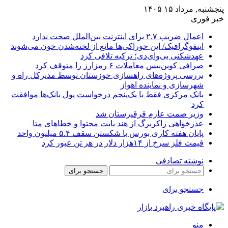
پنجشنبه, مرداد ۱۵ ۱۴۰۵
خبر فوری
اعمال ضریب ۲.۷ برای اینترنت بین‌الملل صحت ندارد
اینفوگرافیک/ این خوراکی‌ها مانع از لخته‌شدن خون می‌شوند
عهدشکنی بی‌وای‌دی؛ ترکیه تلافی کرد
صرافی کوین‌بیس معاملات ۶ رمزارز را متوقف کرد
بررسی پروژه‌های راهسازی خوزستان توسط مدیرکل راه و
شهرسازی و نماینده اهواز
بانک مرکزی فقط با یک‌‎پنجم درخواست پول بانک‌ها موافقت
کرد
وزیر صمت عازم قرقیزستان شد
عذرخواهی زاکربرگ از هند بابت محتوا و خطاهای متا
پایان هفته کاری بورس با شکستن سقف ۵.۴ میلیون واحد
قیمت فلز سرخ از ۱۴هزار دلار در هر تن عبور کرد
نوشته تصادفی
جستجو برای
جستجو برای
منو