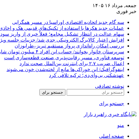
جمعه, مرداد ۱۶ ۱۴۰۵
خبر فوری
سه گام جدید اتحادیه اقتصادی اوراسیا در مسیر همگرایی
عملیات جدید هکرها با استفاده از تکنیک‌های قدیمی هک و اخاذی
سهام عدالت در انتظار تشکیل مجامع؛ فعلاً خبری از واریز سود
افزایش اعتبار کالابرگ الکترونیکی جدی شد/ جزییات جلسه ویژه
بررسی امکان راه‌اندازی پرواز مستقیم تبریز–طرابوزان
سرپرستان خانوار بخوانند/ حساب این افراد ۴ میلیون تومان شارژ شد
توسعه فناوری، مسیر رقابت‌پذیری صنعت قطعه‌سازی است
اعمال ضریب ۲.۷ برای اینترنت بین‌الملل صحت ندارد
اینفوگرافیک/ این خوراکی‌ها مانع از لخته‌شدن خون می‌شوند
عهدشکنی بی‌وای‌دی؛ ترکیه تلافی کرد
نوشته تصادفی
جستجو برای
جستجو برای
منو
صفحه اصلی