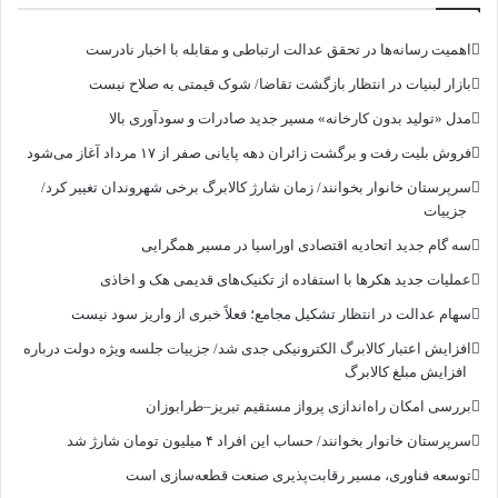
اهمیت رسانه‌ها در تحقق عدالت ارتباطی و مقابله با اخبار نادرست
بازار لبنیات در انتظار بازگشت تقاضا/ شوک قیمتی به صلاح نیست
مدل «تولید بدون کارخانه» مسیر جدید صادرات و سودآوری بالا
فروش بلیت رفت و برگشت زائران دهه پایانی صفر از ۱۷ مرداد آغاز می‌شود
سرپرستان خانوار بخوانند/ زمان شارژ کالابرگ برخی شهروندان تغییر کرد/
جزییات
سه گام جدید اتحادیه اقتصادی اوراسیا در مسیر همگرایی
عملیات جدید هکرها با استفاده از تکنیک‌های قدیمی هک و اخاذی
سهام عدالت در انتظار تشکیل مجامع؛ فعلاً خبری از واریز سود نیست
افزایش اعتبار کالابرگ الکترونیکی جدی شد/ جزییات جلسه ویژه دولت درباره
افزایش مبلغ کالابرگ
بررسی امکان راه‌اندازی پرواز مستقیم تبریز–طرابوزان
سرپرستان خانوار بخوانند/ حساب این افراد ۴ میلیون تومان شارژ شد
توسعه فناوری، مسیر رقابت‌پذیری صنعت قطعه‌سازی است