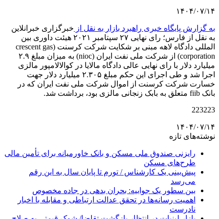
۱۴۰۴/۰۷/۱۴
به گزارش پایگاه خبری راهبرد بازار به نقل از
خبرگزاری خبرانلاین
به نقل از فارس؛ رای نهایی ۲۷ سپتامبر ۲۰۲۱ هیئت داوری بین
المللی دادگاه لاهه مبنی بر شکایت شرکت کرسنت (crescent gas
corporation) از شرکت ملی نفت ایران (nioc) به میزان مبلغ ۲.۹
میلیارد دلار با رای نهایی عالی دادگاه مالایا در کوالالامپور مالزی
اجرا شد و طی اجرای این حکم مبلغ ۲.۳۰۵ میلیارد دلار جهت
خسارت شرکت کرسنت از اموال شرکت ملی نفت ایران که در
بانک fiib متعلق به بابک زنجانی مالزی بود، برداشت شد.
223223
۱۴۰۴/۰۷/۱۴
نوشته‌های تازه
رایزنی صندوق ملی مسکن و بانک خاورمیانه برای تأمین مالی
طرح‌های مسکن
پیش‌بینی یک کارشناس / تورم تا پایان سال به این رقم
می‌رسد
بین سطور یک جوابیه: بحران بدهی در جاده مخصوص
اهمیت رسانه‌ها در تحقق عدالت ارتباطی و مقابله با اخبار
نادرست
بازار لبنیات در انتظار بازگشت تقاضا/ شوک قیمتی به صلاح