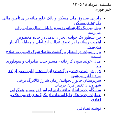
یکشنبه, مرداد ۱۸ ۱۴۰۵
خبر فوری
رایزنی صندوق ملی مسکن و بانک خاورمیانه برای تأمین مالی
طرح‌های مسکن
پیش‌بینی یک کارشناس / تورم تا پایان سال به این رقم
می‌رسد
بین سطور یک جوابیه: بحران بدهی در جاده مخصوص
اهمیت رسانه‌ها در تحقق عدالت ارتباطی و مقابله با اخبار
نادرست
بازار لبنیات در انتظار بازگشت تقاضا/ شوک قیمتی به صلاح
نیست
مدل «تولید بدون کارخانه» مسیر جدید صادرات و سودآوری
بالا
فروش بلیت رفت و برگشت زائران دهه پایانی صفر از ۱۷
مرداد آغاز می‌شود
سرپرستان خانوار بخوانند/ زمان شارژ کالابرگ برخی
شهروندان تغییر کرد/ جزییات
سه گام جدید اتحادیه اقتصادی اوراسیا در مسیر همگرایی
عملیات جدید هکرها با استفاده از تکنیک‌های قدیمی هک و
اخاذی
نوشته تصادفی