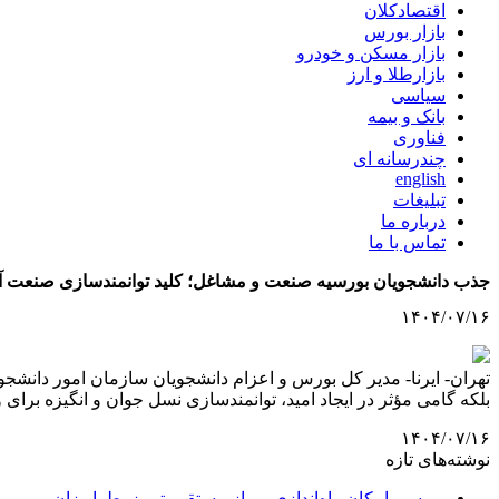
اقتصادکلان
بازار بورس
بازار مسکن و خودرو
بازارطلا و ارز
سیاسی
بانک و بیمه
فناوری
چندرسانه ای
english
تبلیغات
درباره ما
تماس با ما
جذب دانشجویان بورسیه صنعت و مشاغل؛ کلید توانمندسازی صنعت 
۱۴۰۴/۰۷/۱۶
تهران- ایرنا- مدیر کل بورس و اعزام دانشجویان سازمان امور دانش
بلکه گامی مؤثر در ایجاد امید، توانمندسازی نسل جوان و انگیزه بر
۱۴۰۴/۰۷/۱۶
نوشته‌های تازه
بررسی امکان راه‌اندازی پرواز مستقیم تبریز–طرابوزان