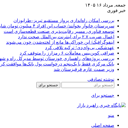
جمعه, مرداد ۱۶ ۱۴۰۵
خبر فوری
بررسی امکان راه‌اندازی پرواز مستقیم تبریز–طرابوزان
سرپرستان خانوار بخوانند/ حساب این افراد ۴ میلیون تومان شارژ شد
توسعه فناوری، مسیر رقابت‌پذیری صنعت قطعه‌سازی است
اعمال ضریب ۲.۷ برای اینترنت بین‌الملل صحت ندارد
اینفوگرافیک/ این خوراکی‌ها مانع از لخته‌شدن خون می‌شوند
عهدشکنی بی‌وای‌دی؛ ترکیه تلافی کرد
صرافی کوین‌بیس معاملات ۶ رمزارز را متوقف کرد
بررسی پروژه‌های راهسازی خوزستان توسط مدیرکل راه و شهرس
بانک مرکزی فقط با یک‌‎پنجم درخواست پول بانک‌ها موافقت کرد
وزیر صمت عازم قرقیزستان شد
نوشته تصادفی
جستجو برای
جستجو برای
منو
صفحه اصلی