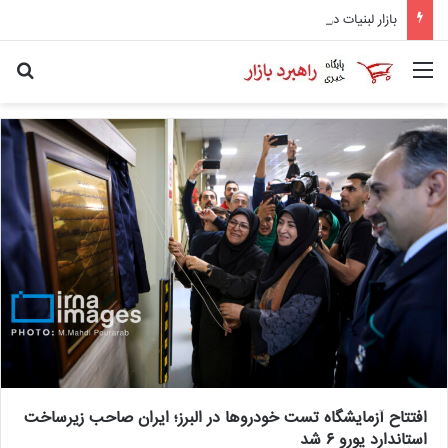
بازار لبنیات در انتظار بازگشت تقاضا/ شوک قیمتی به صلاح نیست
منو
جس
افتتاح آزمایشگاه تست خودروها در البرز؛ ایران صاحب زیرساخت
استاندارد یورو ۶ شد