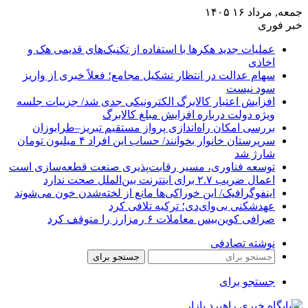
جمعه, مرداد ۱۶ ۱۴۰۵
خبر فوری
عملیات جدید هکرها با استفاده از تکنیک‌های قدیمی هک و
اخاذی
سهام عدالت در انتظار تشکیل مجامع؛ فعلاً خبری از واریز
سود نیست
افزایش اعتبار کالابرگ الکترونیکی جدی شد/ جزییات جلسه
ویژه دولت درباره افزایش مبلغ کالابرگ
بررسی امکان راه‌اندازی پرواز مستقیم تبریز–طرابوزان
سرپرستان خانوار بخوانند/ حساب این افراد ۴ میلیون تومان
شارژ شد
توسعه فناوری، مسیر رقابت‌پذیری صنعت قطعه‌سازی است
اعمال ضریب ۲.۷ برای اینترنت بین‌الملل صحت ندارد
اینفوگرافیک/ این خوراکی‌ها مانع از لخته‌شدن خون می‌شوند
عهدشکنی بی‌وای‌دی؛ ترکیه تلافی کرد
صرافی کوین‌بیس معاملات ۶ رمزارز را متوقف کرد
نوشته تصادفی
جستجو برای
جستجو برای