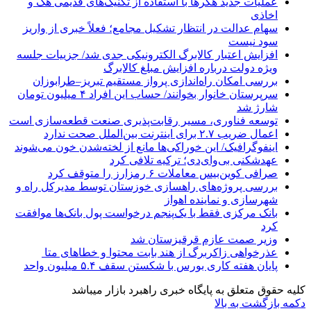
عملیات جدید هکرها با استفاده از تکنیک‌های قدیمی هک و
اخاذی
سهام عدالت در انتظار تشکیل مجامع؛ فعلاً خبری از واریز
سود نیست
افزایش اعتبار کالابرگ الکترونیکی جدی شد/ جزییات جلسه
ویژه دولت درباره افزایش مبلغ کالابرگ
بررسی امکان راه‌اندازی پرواز مستقیم تبریز–طرابوزان
سرپرستان خانوار بخوانند/ حساب این افراد ۴ میلیون تومان
شارژ شد
توسعه فناوری، مسیر رقابت‌پذیری صنعت قطعه‌سازی است
اعمال ضریب ۲.۷ برای اینترنت بین‌الملل صحت ندارد
اینفوگرافیک/ این خوراکی‌ها مانع از لخته‌شدن خون می‌شوند
عهدشکنی بی‌وای‌دی؛ ترکیه تلافی کرد
صرافی کوین‌بیس معاملات ۶ رمزارز را متوقف کرد
بررسی پروژه‌های راهسازی خوزستان توسط مدیرکل راه و
شهرسازی و نماینده اهواز
بانک مرکزی فقط با یک‌‎پنجم درخواست پول بانک‌ها موافقت
کرد
وزیر صمت عازم قرقیزستان شد
عذرخواهی زاکربرگ از هند بابت محتوا و خطاهای متا
پایان هفته کاری بورس با شکستن سقف ۵.۴ میلیون واحد
کلیه حقوق متعلق به پایگاه خبری راهبرد بازار میباشد
دکمه بازگشت به بالا