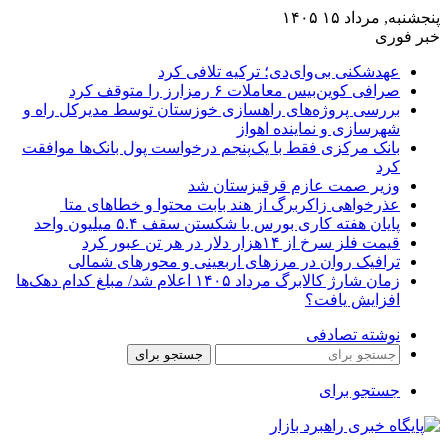
پنجشنبه, مرداد ۱۵ ۱۴۰۵
خبر فوری
عهدشکنی بی‌وای‌دی؛ ترکیه تلافی کرد
صرافی کوین‌بیس معاملات ۶ رمزارز را متوقف کرد
بررسی پروژه‌های راهسازی خوزستان توسط مدیرکل راه و
شهرسازی و نماینده اهواز
بانک مرکزی فقط با یک‌‎پنجم درخواست پول بانک‌ها موافقت
کرد
وزیر صمت عازم قرقیزستان شد
عذرخواهی زاکربرگ از هند بابت محتوا و خطاهای متا
پایان هفته کاری بورس با شکستن سقف ۵.۴ میلیون واحد
قیمت فلز سرخ از ۱۴هزار دلار در هر تن عبور کرد
ترافیک روان در مرزهای اربعینی و محورهای شمالی
زمان شارژ کالابرگ مرداد ۱۴۰۵ اعلام شد/ مبلغ کدام دهک‌ها
افزایش یافت؟
نوشته تصادفی
جستجو برای
جستجو برای