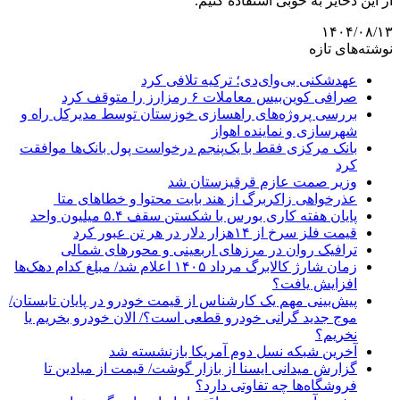
از این ذخایر به خوبی استفاده کنیم.
۱۴۰۴/۰۸/۱۳
نوشته‌های تازه
عهدشکنی بی‌وای‌دی؛ ترکیه تلافی کرد
صرافی کوین‌بیس معاملات ۶ رمزارز را متوقف کرد
بررسی پروژه‌های راهسازی خوزستان توسط مدیرکل راه و
شهرسازی و نماینده اهواز
بانک مرکزی فقط با یک‌‎پنجم درخواست پول بانک‌ها موافقت
کرد
وزیر صمت عازم قرقیزستان شد
عذرخواهی زاکربرگ از هند بابت محتوا و خطاهای متا
پایان هفته کاری بورس با شکستن سقف ۵.۴ میلیون واحد
قیمت فلز سرخ از ۱۴هزار دلار در هر تن عبور کرد
ترافیک روان در مرزهای اربعینی و محورهای شمالی
زمان شارژ کالابرگ مرداد ۱۴۰۵ اعلام شد/ مبلغ کدام دهک‌ها
افزایش یافت؟
پیش‌بینی مهم یک کارشناس از قیمت خودرو در پایان تابستان/
موج جدید گرانی خودرو قطعی است؟/ الان خودرو بخریم یا
نخریم؟
آخرین شبکه نسل دوم آمریکا بازنشسته شد
گزارش میدانی ایسنا از بازار گوشت/ قیمت از میادین تا
فروشگاه‌ها چه تفاوتی دارد؟