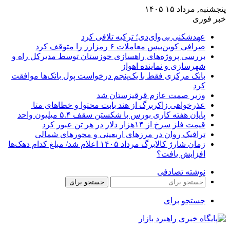
پنجشنبه, مرداد ۱۵ ۱۴۰۵
خبر فوری
عهدشکنی بی‌وای‌دی؛ ترکیه تلافی کرد
صرافی کوین‌بیس معاملات ۶ رمزارز را متوقف کرد
بررسی پروژه‌های راهسازی خوزستان توسط مدیرکل راه و
شهرسازی و نماینده اهواز
بانک مرکزی فقط با یک‌‎پنجم درخواست پول بانک‌ها موافقت
کرد
وزیر صمت عازم قرقیزستان شد
عذرخواهی زاکربرگ از هند بابت محتوا و خطاهای متا
پایان هفته کاری بورس با شکستن سقف ۵.۴ میلیون واحد
قیمت فلز سرخ از ۱۴هزار دلار در هر تن عبور کرد
ترافیک روان در مرزهای اربعینی و محورهای شمالی
زمان شارژ کالابرگ مرداد ۱۴۰۵ اعلام شد/ مبلغ کدام دهک‌ها
افزایش یافت؟
نوشته تصادفی
جستجو برای
جستجو برای