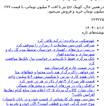
در همین حال، کوییک gxr نیز با افت ۳ میلیون تومانی، با قیمت ۶۷۷
میلیون تومان خرید و فروش می‌شود.
۲۲۳۲۲۵
۱۴۰۴/۰۸/۱۶
نوشته‌های تازه
عهدشکنی بی‌وای‌دی؛ ترکیه تلافی کرد
صرافی کوین‌بیس معاملات ۶ رمزارز را متوقف کرد
بررسی پروژه‌های راهسازی خوزستان توسط مدیرکل راه و
شهرسازی و نماینده اهواز
بانک مرکزی فقط با یک‌‎پنجم درخواست پول بانک‌ها موافقت
کرد
وزیر صمت عازم قرقیزستان شد
عذرخواهی زاکربرگ از هند بابت محتوا و خطاهای متا
پایان هفته کاری بورس با شکستن سقف ۵.۴ میلیون واحد
قیمت فلز سرخ از ۱۴هزار دلار در هر تن عبور کرد
ترافیک روان در مرزهای اربعینی و محورهای شمالی
زمان شارژ کالابرگ مرداد ۱۴۰۵ اعلام شد/ مبلغ کدام دهک‌ها
افزایش یافت؟
پیش‌بینی مهم یک کارشناس از قیمت خودرو در پایان تابستان/
موج جدید گرانی خودرو قطعی است؟/ الان خودرو بخریم یا