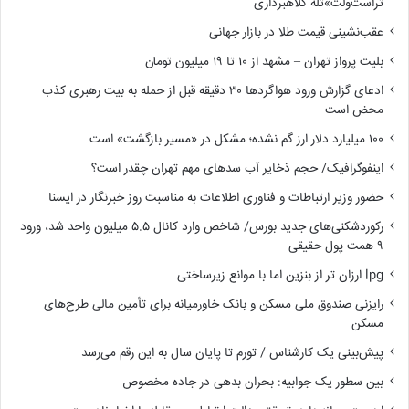
تراست‌ولت»تله کلاهبرداری
عقب‌نشینی قیمت طلا در بازار جهانی
بلیت پرواز تهران – مشهد از ۱۰ تا ۱۹ میلیون تومان
ادعای گزارش ورود هواگردها ٣٠ دقیقه قبل از حمله به بیت رهبری کذب
محض است
۱۰۰ میلیارد دلار ارز گم نشده؛ مشکل در «مسیر بازگشت» است
اینفوگرافیک/ حجم ذخایر آب سدهای مهم تهران چقدر است؟
حضور وزیر ارتباطات و فناوری اطلاعات به مناسبت روز خبرنگار در ایسنا
رکوردشکنی‌های جدید بورس/ شاخص وارد کانال ۵.۵ میلیون واحد شد، ورود
۹ همت پول حقیقی
lpg ارزان تر از بنزین اما با موانع زیرساختی
رایزنی صندوق ملی مسکن و بانک خاورمیانه برای تأمین مالی طرح‌های
مسکن
پیش‌بینی یک کارشناس / تورم تا پایان سال به این رقم می‌رسد
بین سطور یک جوابیه: بحران بدهی در جاده مخصوص