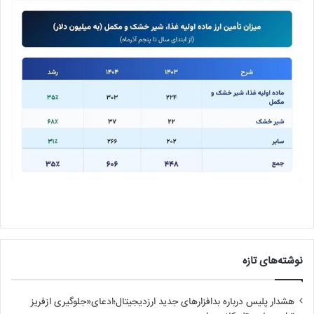
نوشته‌های تازه
هشدار پلیس درباره بدافزارهای جدید ارزدیجیتال؛ادعای«جلوگیری ازفریز