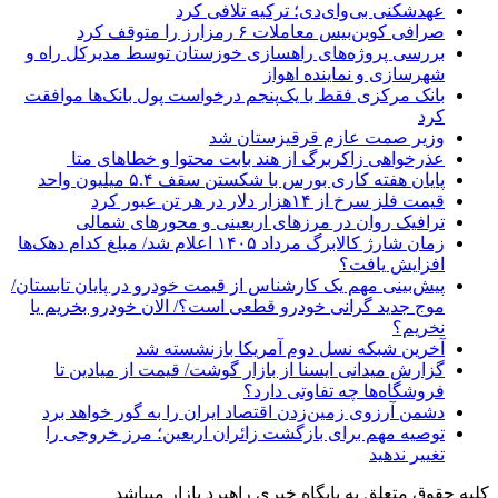
عهدشکنی بی‌وای‌دی؛ ترکیه تلافی کرد
صرافی کوین‌بیس معاملات ۶ رمزارز را متوقف کرد
بررسی پروژه‌های راهسازی خوزستان توسط مدیرکل راه و
شهرسازی و نماینده اهواز
بانک مرکزی فقط با یک‌‎پنجم درخواست پول بانک‌ها موافقت
کرد
وزیر صمت عازم قرقیزستان شد
عذرخواهی زاکربرگ از هند بابت محتوا و خطاهای متا
پایان هفته کاری بورس با شکستن سقف ۵.۴ میلیون واحد
قیمت فلز سرخ از ۱۴هزار دلار در هر تن عبور کرد
ترافیک روان در مرزهای اربعینی و محورهای شمالی
زمان شارژ کالابرگ مرداد ۱۴۰۵ اعلام شد/ مبلغ کدام دهک‌ها
افزایش یافت؟
پیش‌بینی مهم یک کارشناس از قیمت خودرو در پایان تابستان/
موج جدید گرانی خودرو قطعی است؟/ الان خودرو بخریم یا
نخریم؟
آخرین شبکه نسل دوم آمریکا بازنشسته شد
گزارش میدانی ایسنا از بازار گوشت/ قیمت از میادین تا
فروشگاه‌ها چه تفاوتی دارد؟
دشمن آرزوی زمین‌زدن اقتصاد ایران را به گور خواهد برد
توصیه مهم برای بازگشت زائران اربعین؛ مرز خروجی را
تغییر ندهید
کلیه حقوق متعلق به پایگاه خبری راهبرد بازار میباشد