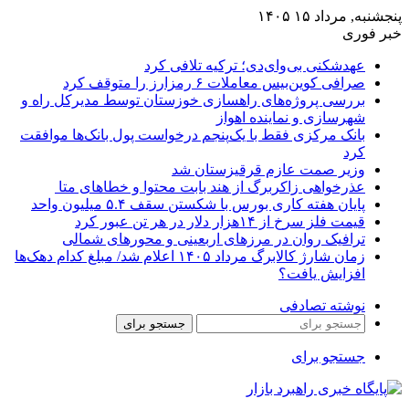
پنجشنبه, مرداد ۱۵ ۱۴۰۵
خبر فوری
عهدشکنی بی‌وای‌دی؛ ترکیه تلافی کرد
صرافی کوین‌بیس معاملات ۶ رمزارز را متوقف کرد
بررسی پروژه‌های راهسازی خوزستان توسط مدیرکل راه و
شهرسازی و نماینده اهواز
بانک مرکزی فقط با یک‌‎پنجم درخواست پول بانک‌ها موافقت
کرد
وزیر صمت عازم قرقیزستان شد
عذرخواهی زاکربرگ از هند بابت محتوا و خطاهای متا
پایان هفته کاری بورس با شکستن سقف ۵.۴ میلیون واحد
قیمت فلز سرخ از ۱۴هزار دلار در هر تن عبور کرد
ترافیک روان در مرزهای اربعینی و محورهای شمالی
زمان شارژ کالابرگ مرداد ۱۴۰۵ اعلام شد/ مبلغ کدام دهک‌ها
افزایش یافت؟
نوشته تصادفی
جستجو برای
جستجو برای