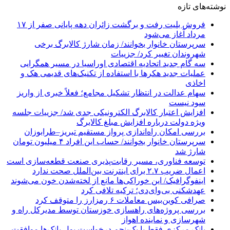
نوشته‌های تازه
فروش بلیت رفت و برگشت زائران دهه پایانی صفر از ۱۷
مرداد آغاز می‌شود
سرپرستان خانوار بخوانند/ زمان شارژ کالابرگ برخی
شهروندان تغییر کرد/ جزییات
سه گام جدید اتحادیه اقتصادی اوراسیا در مسیر همگرایی
عملیات جدید هکرها با استفاده از تکنیک‌های قدیمی هک و
اخاذی
سهام عدالت در انتظار تشکیل مجامع؛ فعلاً خبری از واریز
سود نیست
افزایش اعتبار کالابرگ الکترونیکی جدی شد/ جزییات جلسه
ویژه دولت درباره افزایش مبلغ کالابرگ
بررسی امکان راه‌اندازی پرواز مستقیم تبریز–طرابوزان
سرپرستان خانوار بخوانند/ حساب این افراد ۴ میلیون تومان
شارژ شد
توسعه فناوری، مسیر رقابت‌پذیری صنعت قطعه‌سازی است
اعمال ضریب ۲.۷ برای اینترنت بین‌الملل صحت ندارد
اینفوگرافیک/ این خوراکی‌ها مانع از لخته‌شدن خون می‌شوند
عهدشکنی بی‌وای‌دی؛ ترکیه تلافی کرد
صرافی کوین‌بیس معاملات ۶ رمزارز را متوقف کرد
بررسی پروژه‌های راهسازی خوزستان توسط مدیرکل راه و
شهرسازی و نماینده اهواز
بانک مرکزی فقط با یک‌‎پنجم درخواست پول بانک‌ها موافقت