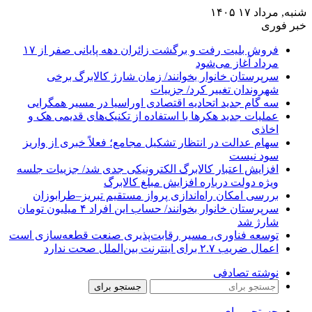
شنبه, مرداد ۱۷ ۱۴۰۵
خبر فوری
فروش بلیت رفت و برگشت زائران دهه پایانی صفر از ۱۷
مرداد آغاز می‌شود
سرپرستان خانوار بخوانند/ زمان شارژ کالابرگ برخی
شهروندان تغییر کرد/ جزییات
سه گام جدید اتحادیه اقتصادی اوراسیا در مسیر همگرایی
عملیات جدید هکرها با استفاده از تکنیک‌های قدیمی هک و
اخاذی
سهام عدالت در انتظار تشکیل مجامع؛ فعلاً خبری از واریز
سود نیست
افزایش اعتبار کالابرگ الکترونیکی جدی شد/ جزییات جلسه
ویژه دولت درباره افزایش مبلغ کالابرگ
بررسی امکان راه‌اندازی پرواز مستقیم تبریز–طرابوزان
سرپرستان خانوار بخوانند/ حساب این افراد ۴ میلیون تومان
شارژ شد
توسعه فناوری، مسیر رقابت‌پذیری صنعت قطعه‌سازی است
اعمال ضریب ۲.۷ برای اینترنت بین‌الملل صحت ندارد
نوشته تصادفی
جستجو برای
جستجو برای