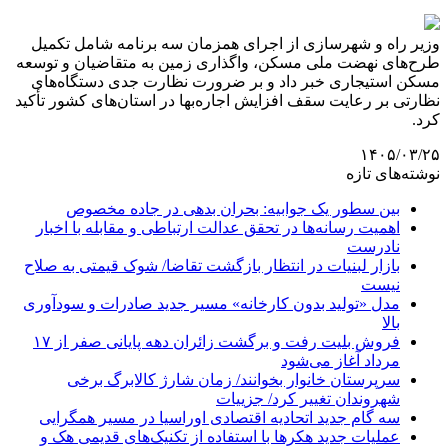
وزیر راه و شهرسازی از اجرای همزمان سه برنامه شامل تکمیل
طرح‌های نهضت ملی مسکن، واگذاری زمین به متقاضیان و توسعه
مسکن استیجاری خبر داد و بر ضرورت نظارت جدی دستگاه‌های
نظارتی بر رعایت سقف افزایش اجاره‌بها در استان‌های کشور تأکید
کرد.
۱۴۰۵/۰۳/۲۵
نوشته‌های تازه
بین سطور یک جوابیه: بحران بدهی در جاده مخصوص
اهمیت رسانه‌ها در تحقق عدالت ارتباطی و مقابله با اخبار
نادرست
بازار لبنیات در انتظار بازگشت تقاضا/ شوک قیمتی به صلاح
نیست
مدل «تولید بدون کارخانه» مسیر جدید صادرات و سودآوری
بالا
فروش بلیت رفت و برگشت زائران دهه پایانی صفر از ۱۷
مرداد آغاز می‌شود
سرپرستان خانوار بخوانند/ زمان شارژ کالابرگ برخی
شهروندان تغییر کرد/ جزییات
سه گام جدید اتحادیه اقتصادی اوراسیا در مسیر همگرایی
عملیات جدید هکرها با استفاده از تکنیک‌های قدیمی هک و