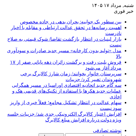
شنبه, مرداد ۱۷ ۱۴۰۵
خبر فوری
بین سطور یک جوابیه: بحران بدهی در جاده مخصوص
اهمیت رسانه‌ها در تحقق عدالت ارتباطی و مقابله با اخبار
نادرست
بازار لبنیات در انتظار بازگشت تقاضا/ شوک قیمتی به صلاح
نیست
مدل «تولید بدون کارخانه» مسیر جدید صادرات و سودآوری
بالا
فروش بلیت رفت و برگشت زائران دهه پایانی صفر از ۱۷
مرداد آغاز می‌شود
سرپرستان خانوار بخوانند/ زمان شارژ کالابرگ برخی
شهروندان تغییر کرد/ جزییات
سه گام جدید اتحادیه اقتصادی اوراسیا در مسیر همگرایی
عملیات جدید هکرها با استفاده از تکنیک‌های قدیمی هک و
اخاذی
سهام عدالت در انتظار تشکیل مجامع؛ فعلاً خبری از واریز
سود نیست
افزایش اعتبار کالابرگ الکترونیکی جدی شد/ جزییات جلسه
ویژه دولت درباره افزایش مبلغ کالابرگ
نوشته تصادفی