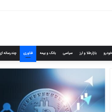
رژ کالابرگ برخی شهروندان تغییر کرد/ جزییات
خودرو
بازارطلا و ارز
سیاسی
بانک و بیمه
فناوری
چندرسانه ای