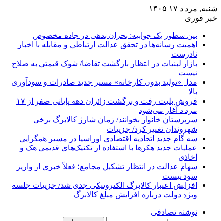
شنبه, مرداد ۱۷ ۱۴۰۵
خبر فوری
بین سطور یک جوابیه: بحران بدهی در جاده مخصوص
اهمیت رسانه‌ها در تحقق عدالت ارتباطی و مقابله با اخبار
نادرست
بازار لبنیات در انتظار بازگشت تقاضا/ شوک قیمتی به صلاح
نیست
مدل «تولید بدون کارخانه» مسیر جدید صادرات و سودآوری
بالا
فروش بلیت رفت و برگشت زائران دهه پایانی صفر از ۱۷
مرداد آغاز می‌شود
سرپرستان خانوار بخوانند/ زمان شارژ کالابرگ برخی
شهروندان تغییر کرد/ جزییات
سه گام جدید اتحادیه اقتصادی اوراسیا در مسیر همگرایی
عملیات جدید هکرها با استفاده از تکنیک‌های قدیمی هک و
اخاذی
سهام عدالت در انتظار تشکیل مجامع؛ فعلاً خبری از واریز
سود نیست
افزایش اعتبار کالابرگ الکترونیکی جدی شد/ جزییات جلسه
ویژه دولت درباره افزایش مبلغ کالابرگ
نوشته تصادفی